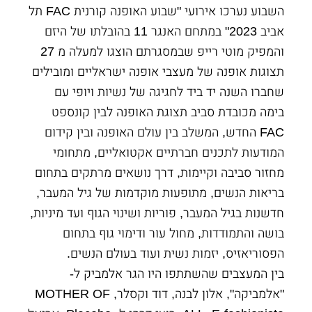
השבוע נערכו אירועי "שבוע האופנה קורנית FAC תל
אביב 2023" במתחם האנגר 11 בהובלתו של היזם
והמפיק מוטי רייפ שבמסגרתם הוצגו למעלה מ 27
תצוגות אופנה של מעצבי אופנה ישראליים ומובילים
שחברו השנה יד ביד לחגיגה של נשיות ויופי עם
בימה מכובדת סביב תצוגת האופנה לבין קונספט
FAC החדש, המשלב בין עולם האופנה ובין קידום
המודעות לתכנים חברתיים אקטואליים, מתחומי
מחזור סביבה וקיימות, דרך נושאים מרתקים בתחום
בריאות הנשים, מתופעות מוקדמות של גיל המעבר,
חדשנות בגיל המעבר, פוריות ושינוי הגוף ועד מיניות,
בושה והתמודדות, מחול עור ודימוי גוף בתחום
הפסוריאזיס, יזמות נשית ועוד בעולם הנשים.
בין המעצבים שהשתתפו היו הגר אלמביק ל-
"אלמביקה", אלון לבנה, דוד וקסלר, MOTHER OF