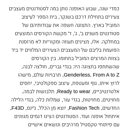
כמדי שנה, שבוע האופנה נותן במה לסטודנטים מעצבים
צעירים בתחילת דרכם בשנקר, בית הספר לעיצוב
המוביל בארץ. התצוגה חשפה את עבודותיהם של
סטודנטים משנים ב', ג׳, ד' מקשת הקורסים המוצעים
במחלקה. אלו, מציגים תעוזה ומקוריות לא מרוסנת
הפועמת בליבם של המעצבים הצעירים המלווים יד ביד
בצוות המרצים המוביל בתחומו. בין הקורסים
שהשתתפו בתצוגה היו: בגדי גברים, חולצה לבנה,
Genderless, From A to Z, תרבויות עולם, מישהו
לרוץ איתו, גוף ומעטפת, עיצוב ספקולטיבי, יחסים
אלטרנטיביים, Ready to wear, תלבושות לבמה,
מחויטים, מחויטות, בגדי עור, שמלות כלה, בגדי הלילה
החדשים, Fashion Tech, יוצא מן הכלל, ג'ינס, F43D,
איתחול אופנה ועוד. הסטודנטים הציגו דגמים מגוונים
עם פיתוחי טקסטיל מרהיבים ונושאים אישיים