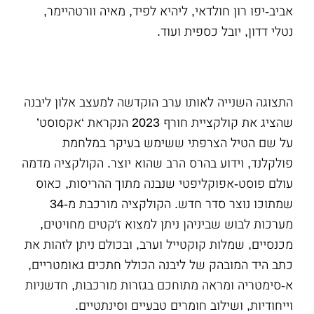
אביב-יפו רון חולדאי, ליהיא לפיד, מאיה וורטהיימר,
נטלי דדון, יובל כספית ועוד.
התצוגה השנייה לאותו ערב הוקדשה למעצב אלון ליבנה
שהציג את קולקציית חורף 2023 הנקראת ‘אקסוסט’
על שם הטיל הצרפתי ששימש בעיקר במלחמת
פולקלנד, וידוע בהרס הרב שהוא יוצר. הקולקציה מדמה
עולם פוסט-אפוקליפטי שנבנה מתוך ההריסות, כאוס
שמתוכו נוצר סדר חדש. הקולקציה מורכבת מ-34
מערכות לבוש שביניהן ניתן למצוא ז׳קטים מחויטים,
מכנסיים, שמלות קוקטייל וערב, ובכולם ניתן לזהות את
כתב היד המובהק של ליבנה הכולל חתכים גאומטריים,
א-סימטריה ומראה מתוחכם בגזרות מורכבות, חדשניות
וייחודיות, ושילוב חומרים טבעיים וסינתטיים.