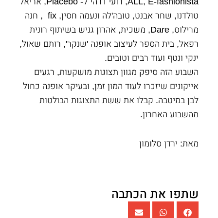
ALL, E-fashionista, רועי דרהי ל- Placebo, אריאל
טולדנו, שחר אבנט, טובה'לה ונעמה חסין, fix , חנה
מרילוס, Dare, משכית, אהרון גניש בשיתוף רונית
רפאל, בית הספר לעיצוב אופנה 'שנקר', רותם שאול,
ינקי ונטף ועוד רבים וטובים.
השבוע הזה סיפק מגוון תצוגות מושקעות, רגעים
אייקונים שיזכרו לעוד המון זמן, ובעיקר אופנה כחול
לבן במיטבה. קבלו את ששת התצוגות הבולטות
מהשבוע האחרון.
מאת: ירדן סלומון
שתפו את הכתבה