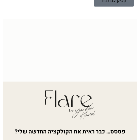
קליק לכתבה
פססס… כבר ראית את הקולקציה החדשה שלי?