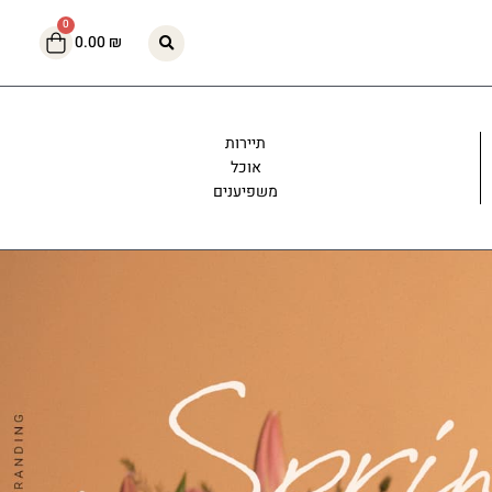
עגלת
0
0.00
₪
קניות
תיירות
אוכל
משפיענים