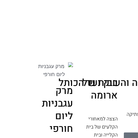
בבית של
 והשוק ועד הכותל
מרק
ארומה
עגבניות
ליום
תיקה
הצצה למאחורי
חורפי
הקלעים של בית
הקלייה ובית