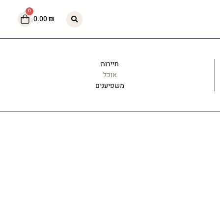
עגלת
0
0.00
₪
קניות
תיירות
אוכל
משפיענים